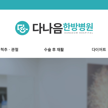
척추ㆍ관절
수술 후 재활
다이어트
척추관절 시스템
척추관절 치료
도수 치료
다나음 재활치료
수술 후 재활
비움환 프로젝