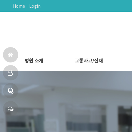
Home
Login
병원 소개
교통사고/산재
홈
다나음한방병원
의료진 소개
비급여 안내
둘러보기
문의하기
오시는길
교통사고 후유증
교통사고 치료
산재보험치료
으
다
로
나
Q
음
&
채