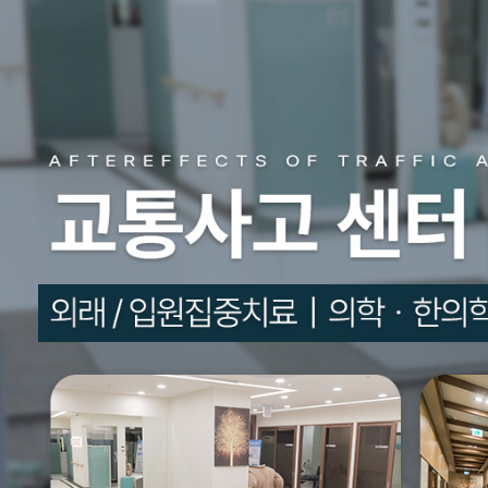
치
A
팅
료
상
담