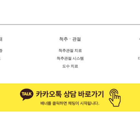
재
척추ㆍ관절
증
척추관절 치료
료
척추관절 시스템
도수 치료
식
리