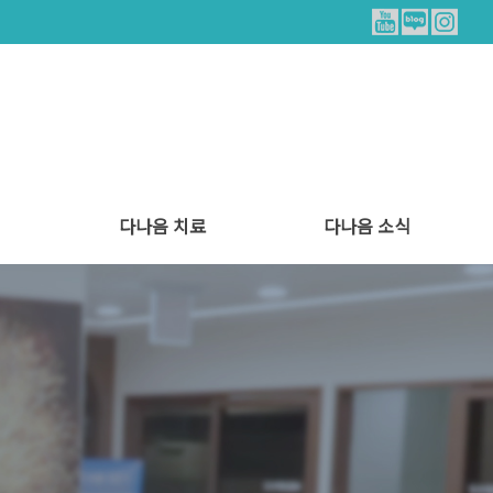
다나음 치료
다나음 소식
트
양한방 협진 치료
통증 치료
힐링 리얼스토리
병원소식
식단안내