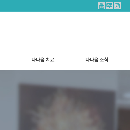
다나음 치료
다나음 소식
트
양한방 협진 치료
통증 치료
힐링 리얼스토리
병원소식
식단안내