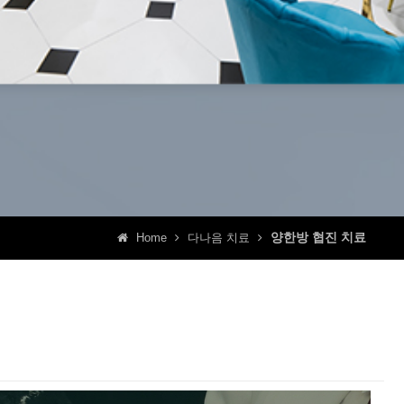
양한방 협진 치료
Home
다나음 치료