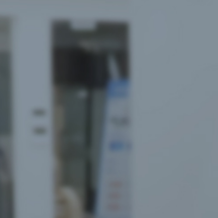
치
A
팅
료
상
담