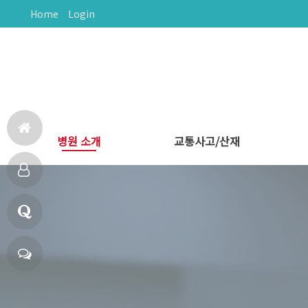
Home
Login
병원 소개
교통사고/산재
홈
다나음한방병원
의료진 소개
비급여 안내
둘러보기
문의하기
오시는길
교통사고 후유증
교통사고 치료
산재보험치료
으
다
로
나
Q
음
&
채