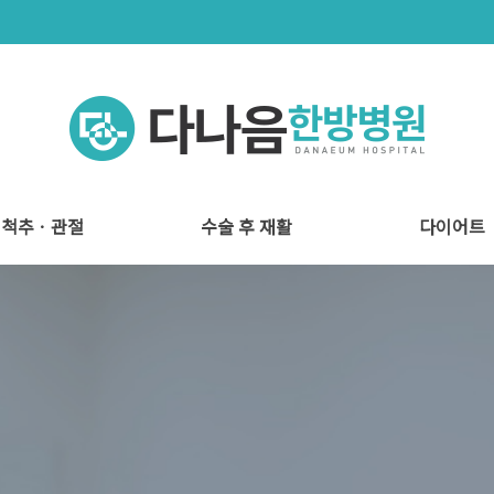
척추ㆍ관절
수술 후 재활
다이어트
척추관절 시스템
척추관절 치료
도수 치료
다나음 재활치료
수술 후 재활
비움환 프로젝