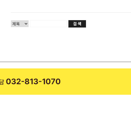
병원 소개
교통사고/산
다나음한방병원
교통사고 후유
의료진 소개
교통사고 치
비급여 안내
산재보험치료
둘러보기
문의하기
오시는길
다나음 소