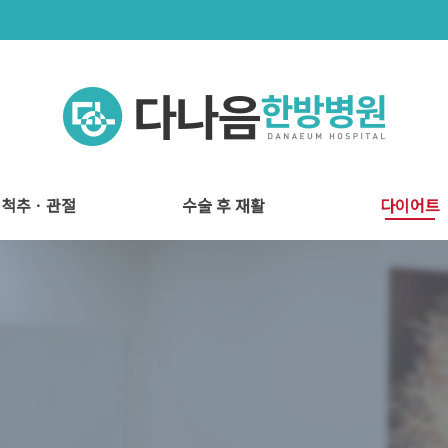
척추ㆍ관절
수술 후 재활
다이어트
척추관절 시스템
척추관절 치료
도수 치료
다나음 재활치료
수술 후 재활
비움환 프로젝