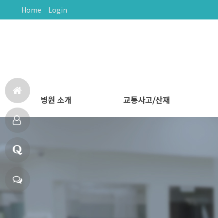
Home
Login
병원 소개
교통사고/산재
홈
다나음한방병원
의료진 소개
비급여 안내
둘러보기
문의하기
오시는길
교통사고 후유증
교통사고 치료
산재보험치료
으
다
로
나
Q
음
&
채