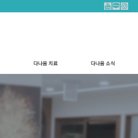
다나음 치료
다나음 소식
트
양한방 협진 치료
통증 치료
힐링 리얼스토리
병원소식
식단안내