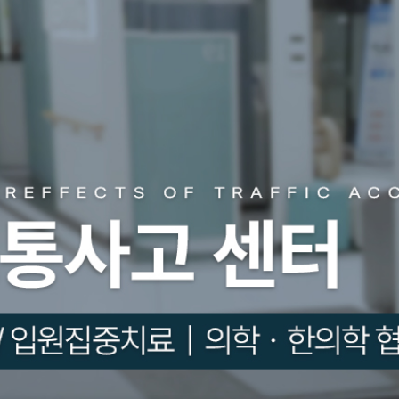
치
A
팅
료
상
담