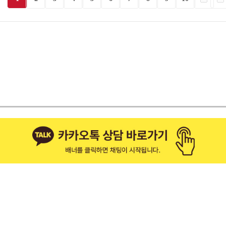
재
척추ㆍ관절
증
척추관절 치료
료
척추관절 시스템
도수 치료
식